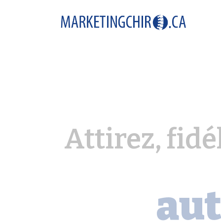
Attirez, fidé
au