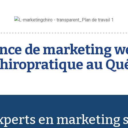
nce de marketing we
chiropratique au Qu
xperts en marketing s