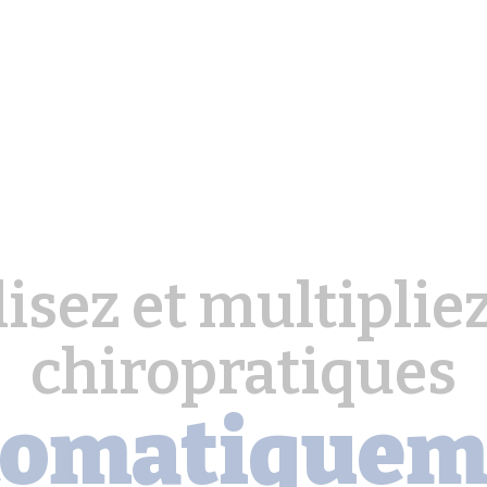
lisez et multiplie
chiropratiques
tomatiquem