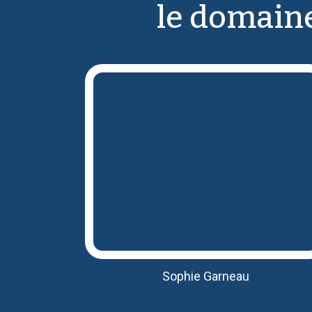
le domaine
Sophie Garneau
Avec plus de 25 ans d’expérience en
marketing web, Sophie supervise tous
les dossiers chez Marketing Chiro.
Fidèle patiente en chiropratique, elle
veille à l’excellence dans chaque projet.
Sophie Garneau