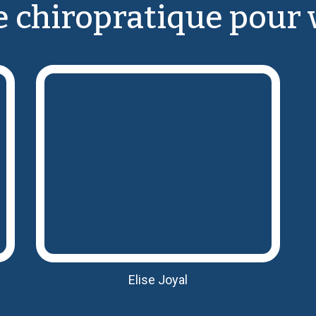
 chiropratique pour 
Elise Joyal
raduée du doctorat en chiropratique de
G
Trois-Rivières et anciennement
Elise est responsable
chiropraticienne,
de la production des contenus au sein
de l’équipe.
Elise Joyal